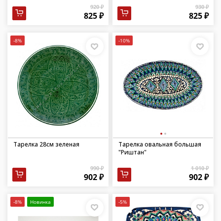
920 ₽
930 ₽
825 ₽
825 ₽
-8%
-10%
Тарелка 28см зеленая
Тарелка овальная большая
"Риштан"
990 ₽
1 010 ₽
902 ₽
902 ₽
-8%
Новинка
-5%