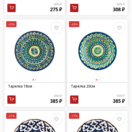
420 ₽
430 ₽
275 ₽
308 ₽
-23%
-24%
Тарелка 18см
Тарелка 20см
500 ₽
510 ₽
385 ₽
385 ₽
-21%
-17%