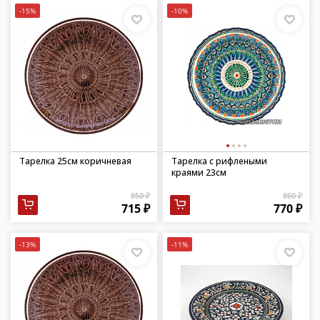
-15%
-10%
Тарелка 25см коричневая
Тарелка с рифлеными
краями 23см
850 ₽
860 ₽
715 ₽
770 ₽
-13%
-11%