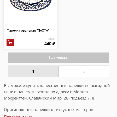
Тарелка овальная "ПАХТА"
580 ₽
440 ₽
Ещё товары
1
2
Вы можете купить качественные тарелки по выгодной
цене в нашем магазине по адресу г. Москва,
Мосрентген, Славянский Мир, 28 (подъезд 7, 8)
Оригинальные тарелки от искусных мастеров
Узбекистана не случайно ценятся во всем мире. Эта
Показать текст