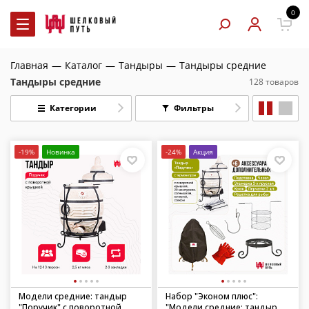
0
Главная
—
Каталог
—
Тандыры
—
Тандыры средние
Тандыры средние
128 товаров
Категории
Фильтры
-19%
Новинка
-24%
Акция
Модели средние: тандыр
Набор "Эконом плюс":
"Поручик" с поворотной
"Модели средние: тандыр