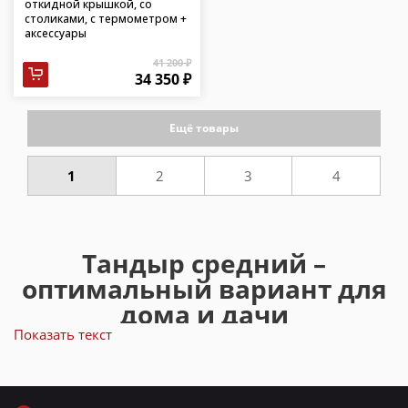
откидной крышкой, со
столиками, с термометром +
аксессуары
41 200 ₽
34 350 ₽
Ещё товары
1
2
3
4
Тандыр средний –
оптимальный вариант для
дома и дачи
Показать текст
Средние размеры тандыра позволяют использовать его
для приготовления по нескольким рецептам. Так за
одну растопку вы сможете пожарить несколько