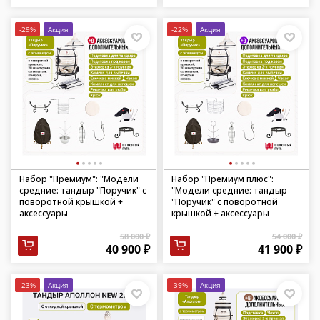
-29%
Акция
-22%
Акция
Набор "Премиум": "Модели
Набор "Премиум плюс":
средние: тандыр "Поручик" с
"Модели средние: тандыр
поворотной крышкой +
"Поручик" с поворотной
аксессуары
крышкой + аксессуары
58 000 ₽
54 000 ₽
40 900 ₽
41 900 ₽
-23%
Акция
-39%
Акция