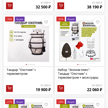
47 200 ₽
41 300 ₽
32 500 ₽
38 190 ₽
-36%
Акция
-25%
Акция
Тандыр "Охотник" с
Набор "Эконом плюс":
термометром
Тандыр "Охотник" с
термометром + аксессуары
31 200 ₽
29 480 ₽
19 900 ₽
22 060 ₽
-21%
Акция
-28%
Акция