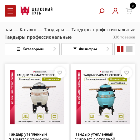
0
авная
—
Каталог
—
Тандыры
—
Тандыры профессиональные
Тандыры профессиональные
336 товаров
Категории
Фильтры
Тандыр утепленный
Тандыр утепленный
"Сармат" с откидной
"Сармат" с откидной