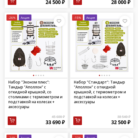
24 500 ₽
28 000 ₽
-26%
Акция
-15%
Акция
Набор "Эконом плюс":
Набор "Стандарт": Тандыр
Тандыр "Аполлон" с
"Аполлон" с откидной
откидной крышкой, со
крышкой, с термометром и
столиками с термометром и
подставкой на колесах +
подставкой на колесах +
аксессуары
аксессуары
45 600 ₽
38 540 ₽
33 690 ₽
32 500 ₽
-24%
Акция
-22%
Акция