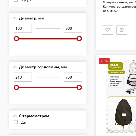
Толщина стенок, мм: 
Количество шампуров
Кожа буйвола со специальной
Вес, кг: 57
водоотталкивающей пропиткой
Диаметр, мм
Светлое дерево
Древесина
-33%
Диаметр горловины, мм
С термометром
Да