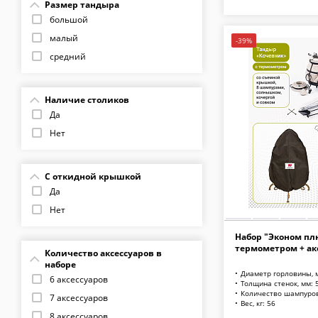
Размер тандыра
Александр
большой
Ахмат
малый
-39%
Аполлон
средний
Казачий
Степной
Наличие столиков
Барс
Да
Гектор
Нет
Аладдин mini с поворотно-
откидной крышкой New
С откидной крышкой
Поручик
Да
Скиф с поворотной крышкой
NEW
Нет
Набор "Эконом пл
термометром + ак
Количество аксессуаров в
наборе
Диаметр горловины, 
6 аксессуаров
Толщина стенок, мм: 
Количество шампуров
7 аксессуаров
Вес, кг: 56
8 аксессуаров