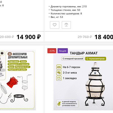
50
: 8
Диаметр горловины, мм: 210
Толщина стенок, мм: 50
Количество шампуров: 8
Вес, кг: 53
14 900 ₽
18 400
20 600 ₽
29 760 ₽
-33%
Акция