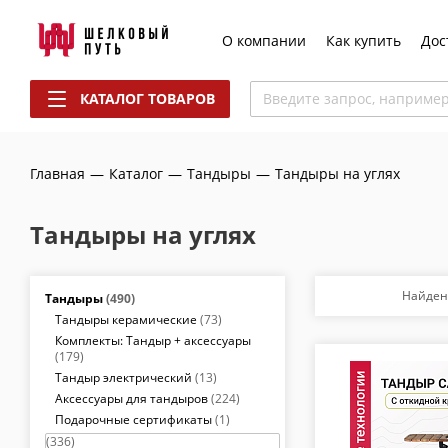
О компании
Как купить
Дос
КАТАЛОГ ТОВАРОВ
Введите запрос, наприме
Главная
—
Каталог
—
Тандыры
—
Тандыры на углях
Тандыры на углях
Найден
Тандыры
(490)
Тандыры керамические
(73)
Комплекты: Тандыр + аксессуары
(179)
Тандыр электрический
(13)
Аксессуары для тандыров
(224)
Подарочные сертификаты
(1)
(336)