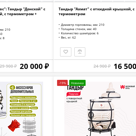
с": Тандыр "Донской" с
Тандыр "Ахмат" с откидной крышкой, с
, с термометром +
термометром
Диаметр горловины, мм: 210
Толщина стенок, мм: 40
мм: 210
Количество шампуров: 6
50
Вес, кг: 62
: 8
20 000 ₽
16 500
29 900 ₽
24 900 ₽
-19%
Новинка