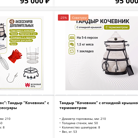
95 000 ₽
95 000
-25%
Советуем
юс": Тандыр "Кочевник" с
Тандыр "Кочевник" с откидной крышкой
сессуары
термометром
мм: 210
Диаметр горловины, мм: 210
50
Толщина стенок, мм: 50
: 8
Количество шампуров: 8
Вес, кг: 53