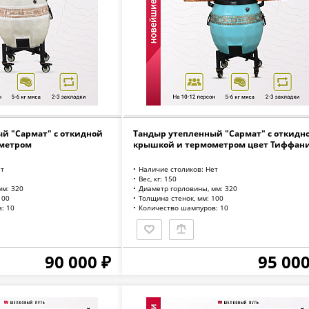
й "Сармат" с откидной
Тандыр утепленный "Сармат" с откидн
метром
крышкой и термометром цвет Тиффан
ет
Наличие столиков: Нет
Вес, кг: 150
мм: 320
Диаметр горловины, мм: 320
100
Толщина стенок, мм: 100
: 10
Количество шампуров: 10
90 000 ₽
95 000