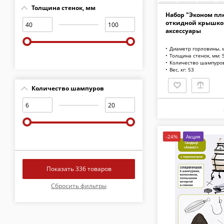
Толщина стенок, мм
Набор "Эконом плю
откидной крышкой
аксессуары
Диаметр горловины, 
Толщина стенок, мм: 
Количество шампуров
Вес, кг: 53
Количество шампуров
-24%
Акция