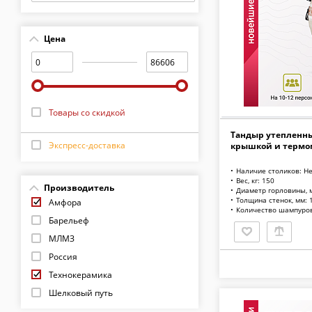
Цена
Товары со скидкой
Тандыр утепленны
Экспресс-доставка
крышкой и термо
Наличие столиков: Н
Вес, кг: 150
Производитель
Диаметр горловины, 
Толщина стенок, мм: 
Амфора
Количество шампуров
Барельеф
МЛМЗ
Россия
Технокерамика
Шелковый путь
Эко