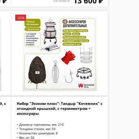
 ₽
13 600 ₽
18 800 ₽
-35%
, с
Набор "Эконом плюс": Тандыр "Кочевник" с
откидной крышкой, с термометром +
аксессуары
Диаметр горловины, мм: 210
Толщина стенок, мм: 50
Количество шампуров: 8
Вес, кг: 56