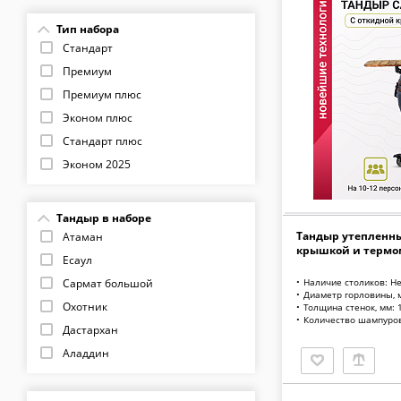
Thunder Group
Тип набора
Стандарт
Премиум
Премиум плюс
Эконом плюс
Стандарт плюс
Эконом 2025
Элит
Тандыр в наборе
Тандыр утепленны
Атаман
крышкой и термо
Есаул
Наличие столиков: Н
Сармат большой
Диаметр горловины, 
Охотник
Толщина стенок, мм: 
Количество шампуров
Дастархан
Аладдин
Кочевник
Донской