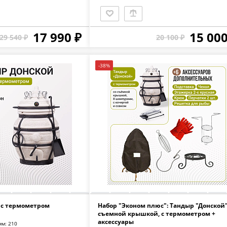
17 990 ₽
15 000
29 540 ₽
20 100 ₽
-38%
 с термометром
Набор "Эконом плюс": Тандыр "Донской"
съемной крышкой, с термометром +
аксессуары
мм: 210