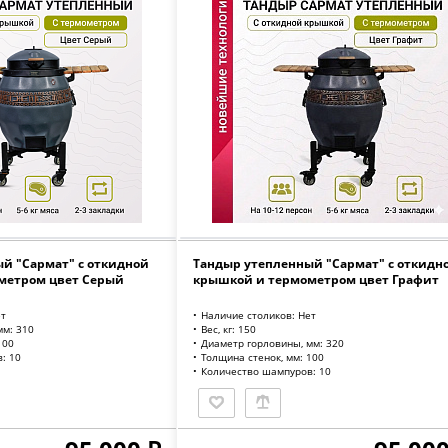
й "Сармат" с откидной
Тандыр утепленный "Сармат" с откидн
метром цвет Серый
крышкой и термометром цвет Графит
ет
Наличие столиков: Нет
мм: 310
Вес, кг: 150
100
Диаметр горловины, мм: 320
: 10
Толщина стенок, мм: 100
Количество шампуров: 10