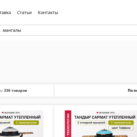
тавка
Статьи
Контакты
р,
мангалы
о:
336 товаров