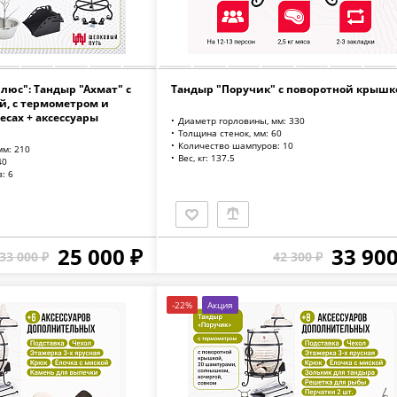
люс": Тандыр "Ахмат" с
Тандыр "Поручик" с поворотной крышк
, с термометром и
есах + аксессуары
Диаметр горловины, мм: 330
Толщина стенок, мм: 60
Количество шампуров: 10
мм: 210
Вес, кг: 137.5
40
: 6
25 000 ₽
33 900
33 000 ₽
42 300 ₽
-22%
Акция