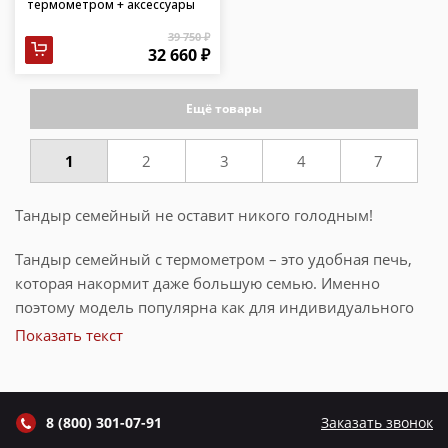
термометром + аксессуары
39 750 ₽
32 660 ₽
Ещё товары
1
2
3
4
7
Тандыр семейный не оставит никого голодным!
Тандыр семейный с термометром – это удобная печь,
которая накормит даже большую семью. Именно
поэтому модель популярна как для индивидуального
использования, так и небольших кафе. Он имеет
Показать текст
классическую форму вытянутой амфоры с изящным
силуэтом и крупным абстрактным узором по всей
поверхности. Нежный цвет шамотной глины приятно
8 (800) 301-07-91
Заказать звонок
контрастирует с металлическим каркасом, благодаря