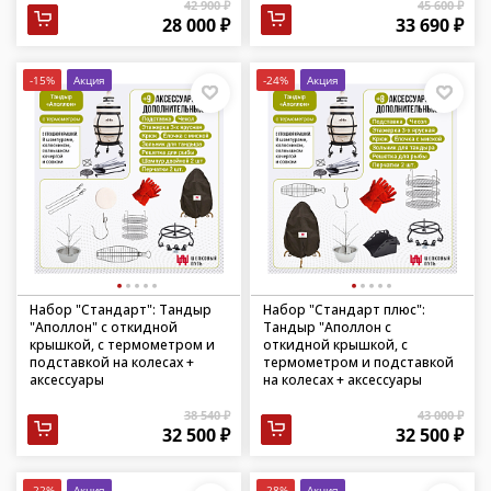
42 900 ₽
45 600 ₽
28 000 ₽
33 690 ₽
-15%
Акция
-24%
Акция
Набор "Стандарт": Тандыр
Набор "Стандарт плюс":
"Аполлон" с откидной
Тандыр "Аполлон с
крышкой, с термометром и
откидной крышкой, с
подставкой на колесах +
термометром и подставкой
аксессуары
на колесах + аксессуары
38 540 ₽
43 000 ₽
32 500 ₽
32 500 ₽
-22%
Акция
-28%
Акция